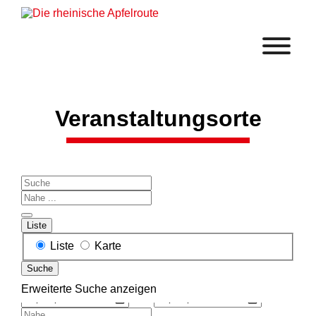
Veranstaltungsorte
Suche
Nahe
...
Liste
Anzeigetyp
Liste
Karte
für
Suche
Suchergebnisse
Suche
Erweiterte Suche anzeigen
Daten
und
Nahe