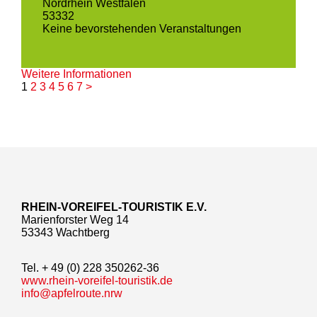
Nordrhein Westfalen
53332
Keine bevorstehenden Veranstaltungen
Weitere Informationen
1
2
3
4
5
6
7
>
RHEIN-VOREIFEL-TOURISTIK E.V.
Marienforster Weg 14
53343 Wachtberg
Tel. + 49 (0) 228 350262-36
www.rhein-voreifel-touristik.de
info@apfelroute.nrw