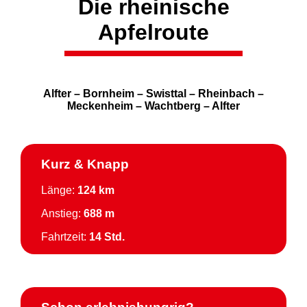
Die rheinische
Apfelroute
Alfter – Bornheim – Swisttal – Rheinbach –
Meckenheim – Wachtberg – Alfter
Kurz & Knapp
Länge:
124 km
Anstieg:
688 m
Fahrtzeit:
14 Std.