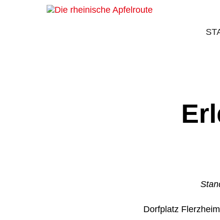
ST
Er
Stan
Dorfplatz Flerzhei