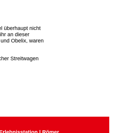
l überhaupt nicht
ihr an dieser
x und Obelix, waren
scher Streitwagen
Erlebnisstation | Römer