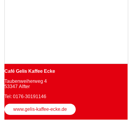
Café Gelis Kaffee Ecke
Taubenweiherweg 4
53347 Alfter
Tel: 0176-30191146
www.gelis-kaffee-ecke.de