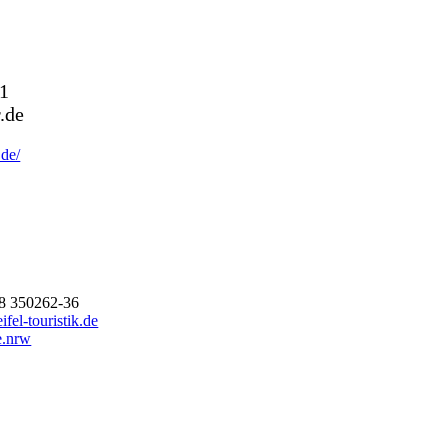
01
.de
.de/
28 350262-36
fel-touristik.de
e.nrw