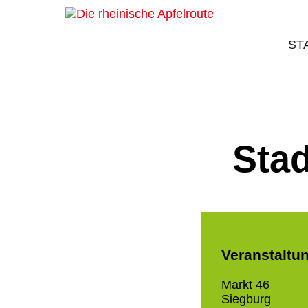
ST
Sta
Veranstaltu
Markt 46
Siegburg