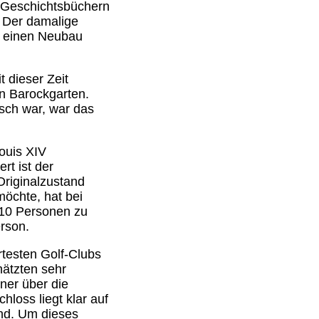
n Geschichtsbüchern
. Der damalige
ß einen Neubau
t dieser Zeit
en Barockgarten.
usch war, war das
.
Louis XIV
rt ist der
Originalzustand
möchte, hat bei
 10 Personen zu
rson.
rtesten Golf-Clubs
hätzten sehr
ner über die
loss liegt klar auf
and. Um dieses