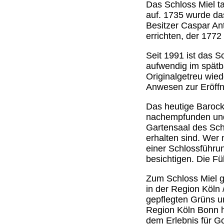
Das Schloss Miel t
auf. 1735 wurde da
Besitzer Caspar An
errichten, der 177
Seit 1991 ist das S
aufwendig im spätba
Originalgetreu wied
Anwesen zur Eröffn
Das heutige Barocks
nachempfunden und 
Gartensaal des Schl
erhalten sind. Wer 
einer Schlossführu
besichtigen. Die F
Zum Schloss Miel g
in der Region Köln
gepflegten Grüns u
Region Köln Bonn h
dem Erlebnis für G