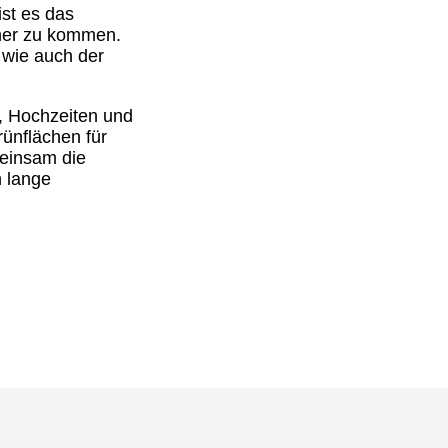
ist es das
äher zu kommen.
 wie auch der
n, Hochzeiten und
rünflächen für
meinsam die
h lange