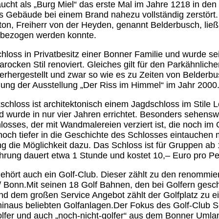
aucht als „Burg Miel“ das erste Mal im Jahre 1218 in de
s Gebäude bei einem Brand nahezu vollständig zerstört
ton, Freiherr von der Heyden, genannt Belderbusch, lie
2 bezogen werden konnte.
chloss in Privatbesitz einer Bonner Familie und wurde sei
rocken Stil renoviert. Gleiches gilt für den Parkähnlich
erhergestellt und zwar so wie es zu Zeiten von Belderb
ung der Ausstellung „Der Riss im Himmel“ im Jahr 2000
chloss ist architektonisch einem Jagdschloss im Stile 
wurde in nur vier Jahren errichtet. Besonders sehenswe
osses, der mit Wandmalereien verziert ist, die noch im 
noch tiefer in die Geschichte des Schlosses eintauchen 
ng die Möglichkeit dazu. Das Schloss ist für Gruppen ab
ührung dauert etwa 1 Stunde und kostet 10,– Euro pro Pe
ehört auch ein Golf-Club. Dieser zählt zu den renommie
 / Bonn.Mit seinen 18 Golf Bahnen, den bei Golfern gesc
nd dem großen Service Angebot zählt der Golfplatz zu ei
inaus beliebten Golfanlagen.Der Fokus des Golf-Club Sch
olfer und auch „noch-nicht-golfer“ aus dem Bonner Uml