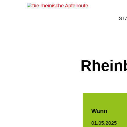
ST
Rhein
Wann
01.05.2025