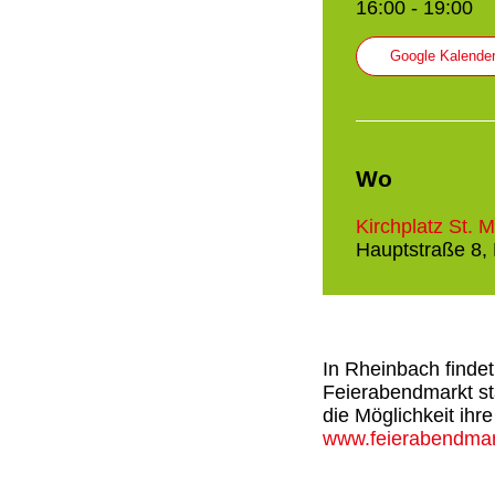
16:00 - 19:00
Google Kalende
Wo
Kirchplatz St. M
Hauptstraße 8,
In Rheinbach findet
Feierabendmarkt st
die Möglichkeit ihr
www.feierabendmar