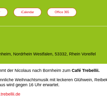
r
iCalendar
Office 365
heim, Nordrhein Westfalen, 53332, Rhein Voreifel
mt der Nicolaus nach Bornheim zum
Café Trebellii.
innliche Weihnachtsmusik mit leckeren Glühwein, Reibe
aus wird gegen 16 Uhr erwartet.
rebellii.de