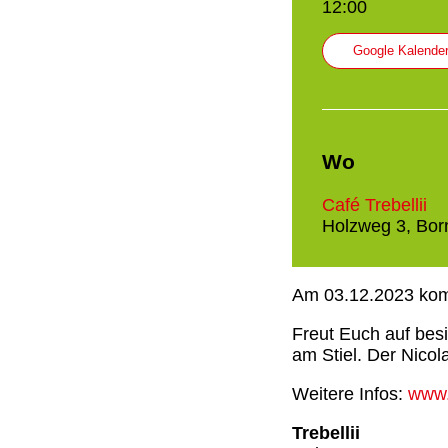
12:00
Google Kalende
Wo
Café Trebellii
Holzweg 3, Born
Am 03.12.2023 kom
Freut Euch auf bes
am Stiel. Der Nicol
Weitere Infos:
www.t
Trebellii