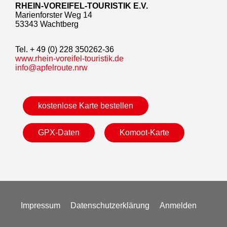
RHEIN-VOREIFEL-TOURISTIK E.V.
Marienforster Weg 14
53343 Wachtberg
Tel. + 49 (0) 228 350262-36
www.rhein-voreifel-touristik.de
info@apfelroute.nrw
kostenlose Karte bestellen
GPX-Daten
Komoot-Karte
Impressum
Datenschutzerklärung
Anmelden