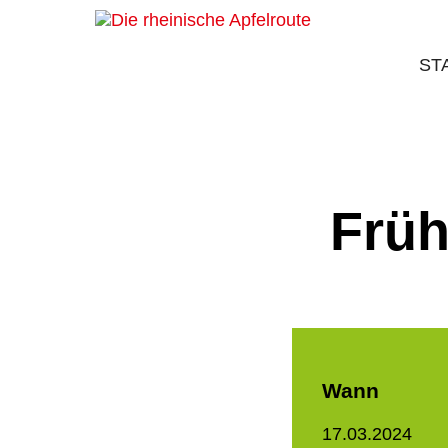
ST
Früh
Wann
17.03.2024