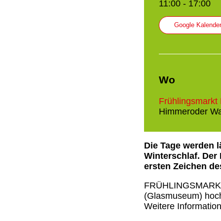
11:00 - 17:00
Google Kalende
Wo
Frühlingsmarkt
Himmeroder Wal
Die Tage werden l
Winterschlaf. Der
ersten Zeichen de
FRÜHLINGSMARKT I
(Glasmuseum) hochw
Weitere Informatio