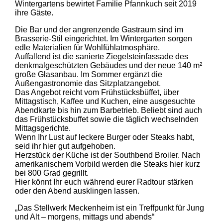
Wintergartens bewirtet Familie Pfannkuch seit 2019
ihre Gäste.
Die Bar und der angrenzende Gastraum sind im
Brasserie-Stil eingerichtet. Im Wintergarten sorgen
edle Materialien für Wohlfühlatmosphäre.
Auffallend ist die sanierte Ziegelsteinfassade des
denkmalgeschützten Gebäudes und der neue 140 m²
große Glasanbau. Im Sommer ergänzt die
Außengastronomie das Sitzplatzangebot.
Das Angebot reicht vom Frühstücksbüffet, über
Mittagstisch, Kaffee und Kuchen, eine ausgesuchte
Abendkarte bis hin zum Barbetrieb. Beliebt sind auch
das Frühstücksbuffet sowie die täglich wechselnden
Mittagsgerichte.
Wenn Ihr Lust auf leckere Burger oder Steaks habt,
seid ihr hier gut aufgehoben.
Herzstück der Küche ist der Southbend Broiler. Nach
amerikanischem Vorbild werden die Steaks hier kurz
bei 800 Grad gegrillt.
Hier könnt Ihr euch während eurer Radtour stärken
oder den Abend ausklingen lassen.
„Das Stellwerk Meckenheim ist ein Treffpunkt für Jung
und Alt – morgens, mittags und abends“